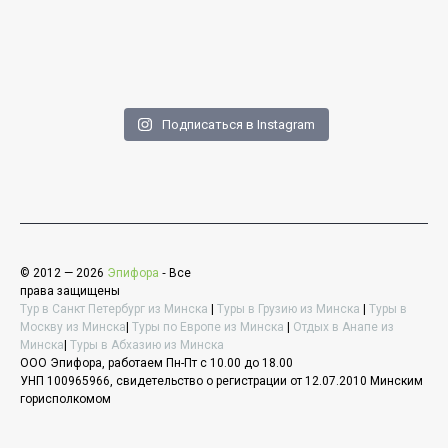
Подписаться в Instagram
© 2012 — 2026
Эпифора
‐ Все
права защищены
Тур в Санкт Петербург из Минска
|
Туры в Грузию из Минска
|
Туры в
Москву из Минска
|
Туры по Европе из Минска
|
Отдых в Анапе из
Минска
|
Туры в Абхазию из Минска
ООО Эпифора, работаем Пн-Пт с 10.00 до 18.00
УНП 100965966, свидетельство о регистрации от 12.07.2010 Минским
горисполкомом