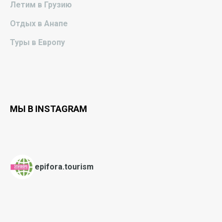
Летим в Грузию
Отдых в Анапе
Туры в Европу
МЫ В INSTAGRAM
epifora.tourism