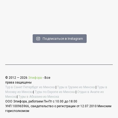
Подписаться в Instagram
© 2012 — 2026
Эпифора
‐ Все
права защищены
Тур в Санкт Петербург из Минска
|
Туры в Грузию из Минска
|
Туры в
Москву из Минска
|
Туры по Европе из Минска
|
Отдых в Анапе из
Минска
|
Туры в Абхазию из Минска
ООО Эпифора, работаем Пн-Пт с 10.00 до 18.00
УНП 100965966, свидетельство о регистрации от 12.07.2010 Минским
горисполкомом