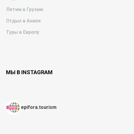
Летим в Грузию
Отдых в Анапе
Туры в Европу
МЫ В INSTAGRAM
epifora.tourism