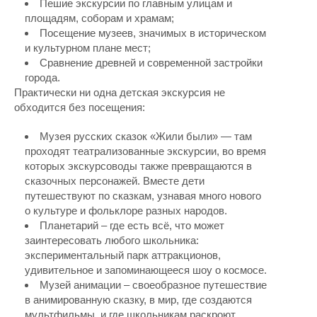
Пешие экскурсии по главным улицам и
площадям, соборам и храмам;
Посещение музеев, значимых в историческом
и культурном плане мест;
Сравнение древней и современной застройки
города.
Практически ни одна детская экскурсия не
обходится без посещения:
Музея русских сказок «Жили были» — там
проходят театрализованные экскурсии, во время
которых экскурсоводы также превращаются в
сказочных персонажей. Вместе дети
путешествуют по сказкам, узнавая много нового
о культуре и фольклоре разных народов.
Планетарий – где есть всё, что может
заинтересовать любого школьника:
экспериментальный парк аттракционов,
удивительное и запоминающееся шоу о космосе.
Музей анимации – своеобразное путешествие
в анимированную сказку, в мир, где создаются
мультфильмы, и где школьникам раскроют