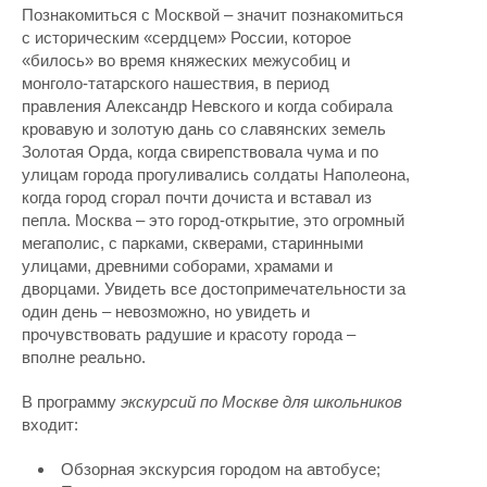
Познакомиться с Москвой – значит познакомиться
с историческим «сердцем» России, которое
«билось» во время княжеских межусобиц и
монголо-татарского нашествия, в период
правления Александр Невского и когда собирала
кровавую и золотую дань со славянских земель
Золотая Орда, когда свирепствовала чума и по
улицам города прогуливались солдаты Наполеона,
когда город сгорал почти дочиста и вставал из
пепла. Москва – это город-открытие, это огромный
мегаполис, с парками, скверами, старинными
улицами, древними соборами, храмами и
дворцами. Увидеть все достопримечательности за
один день – невозможно, но увидеть и
прочувствовать радушие и красоту города –
вполне реально.
В программу
экскурсий по Москве для школьников
входит:
Обзорная экскурсия городом на автобусе;