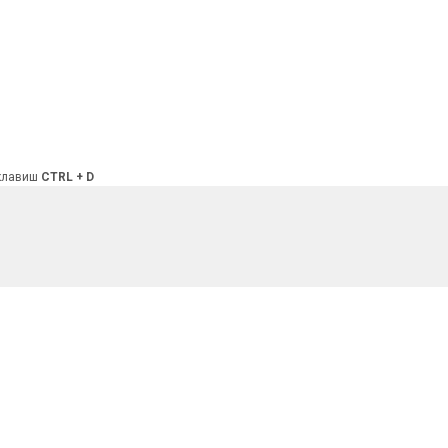
 клавиш
CTRL + D