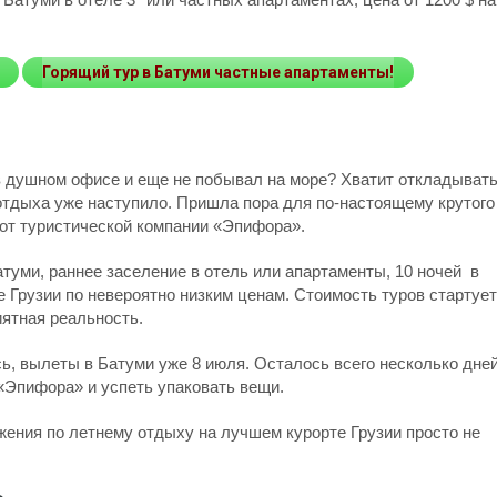
Горящий тур в Батуми частные апартаменты!
 в душном офисе и еще не побывал на море? Хватит откладыват
 отдыха уже наступило. Пришла пора для по-настоящему крутого
от туристической компании «Эпифора».
туми, раннее заселение в отель или апартаменты, 10 ночей в
 Грузии по невероятно низким ценам. Стоимость туров стартует
риятная реальность.
ь, вылеты в Батуми уже 8 июля. Осталось всего несколько дней
«Эпифора» и успеть упаковать вещи.
жения по летнему отдыху на лучшем курорте Грузии просто не