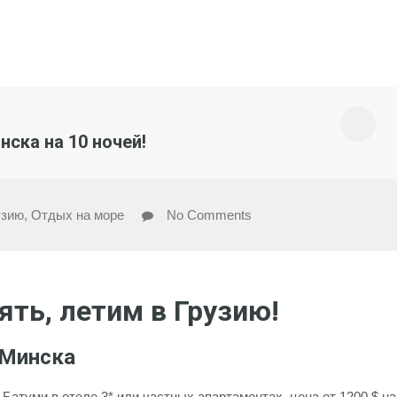
нска на 10 ночей!
узию
,
Отдых на море
No Comments
ть, летим в Грузию!
 Минска
Батуми в отеле 3* или частных апартаментах, цена от 1200 $ на