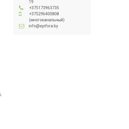
19
+375173963735
+375296400808
(многоканальный)
info@epifora.by
ь
,