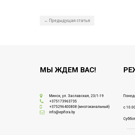
← Предыдущая статья
МЫ ЖДЕМ ВАС!
РЕ
Минск, ул. Заславская, 23/1-19
Понеде
+375173963735
+375296400808
(многоканальный)
с 10.0
info@epifora.by
Суббот