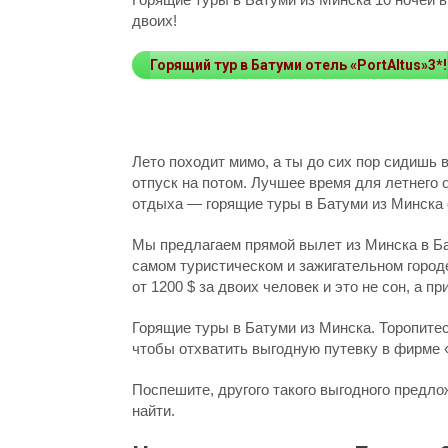
двоих!
Горящий тур в Батуми отель «PortAltus»3*!
Лето походит мимо, а ты до сих пор сидишь
отпуск на потом. Лучшее время для летнего
отдыха — горящие туры в Батуми из Минска 
Мы предлагаем прямой вылет из Минска в Ба
самом туристическом и зажигательном городе
от 1200 $ за двоих человек и это не сон, а п
Горящие туры в Батуми из Минска. Торопитес
чтобы отхватить выгодную путевку в фирме 
Поспешите, другого такого выгодного предло
найти.