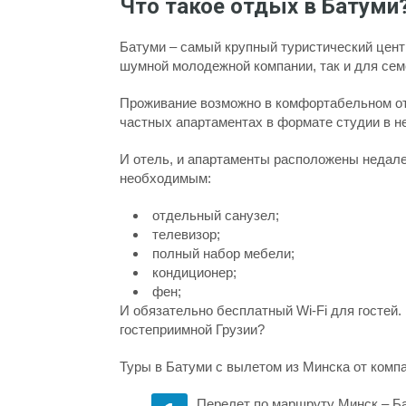
Что такое отдых в Батуми
Батуми – самый крупный туристический центр
шумной молодежной компании, так и для сем
Проживание возможно в комфортабельном от
частных апартаментах в формате студии в н
И отель, и апартаменты расположены недале
необходимым:
отдельный санузел;
телевизор;
полный набор мебели;
кондиционер;
фен;
И обязательно бесплатный Wi-Fi для гостей.
гостеприимной Грузии?
Туры в Батуми с вылетом из Минска от ком
Перелет по маршруту Минск – Ба