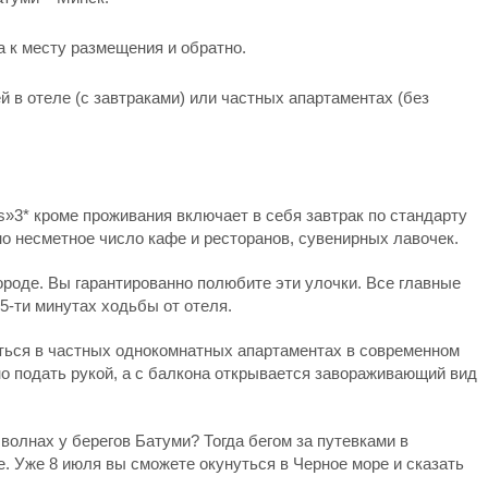
а к месту размещения и обратно.
й в отеле (с завтраками) или частных апартаментах (без
s»3* кроме проживания включает в себя завтрак по стандарту
о несметное число кафе и ресторанов, сувенирных лавочек.
роде. Вы гарантированно полюбите эти улочки. Все главные
5-ти минутах ходьбы от отеля.
ться в частных однокомнатных апартаментах в современном
о подать рукой, а с балкона открывается завораживающий вид
 волнах у берегов Батуми? Тогда бегом за путевками в
. Уже 8 июля вы сможете окунуться в Черное море и сказать