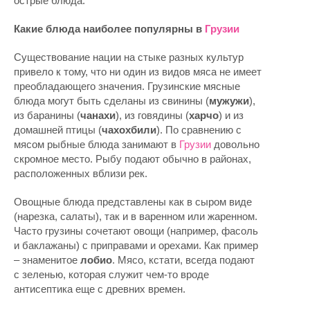
острые блюда.
Какие блюда наиболее популярны в
Грузии
Существование нации на стыке разных культур
привело к тому, что ни один из видов мяса не имеет
преобладающего значения. Грузинские мясные
блюда могут быть сделаны из свинины (
мужужи
),
из баранины (
чанахи
), из говядины (
харчо
) и из
домашней птицы (
чахохбили
). По сравнению с
мясом рыбные блюда занимают в
Грузии
довольно
скромное место. Рыбу подают обычно в районах,
расположенных вблизи рек.
Овощные блюда представлены как в сыром виде
(нарезка, салаты), так и в варенном или жаренном.
Часто грузины сочетают овощи (например, фасоль
и баклажаны) с приправами и орехами. Как пример
– знаменитое
лобио
. Мясо, кстати, всегда подают
с зеленью, которая служит чем-то вроде
антисептика еще с древних времен.