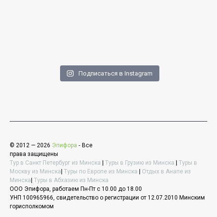
Подписаться в Instagram
© 2012 — 2026
Эпифора
‐ Все
права защищены
Тур в Санкт Петербург из Минска
|
Туры в Грузию из Минска
|
Туры в
Москву из Минска
|
Туры по Европе из Минска
|
Отдых в Анапе из
Минска
|
Туры в Абхазию из Минска
ООО Эпифора, работаем Пн-Пт с 10.00 до 18.00
УНП 100965966, свидетельство о регистрации от 12.07.2010 Минским
горисполкомом