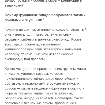
делают острые и соленые сыры –
кобийский
и
тушинский
.
Почему грузинские блюда получаются такими
сочными и вкусными?
Грузины до сих пор активно используют открытый
огнь и вертел для приготовления мясных,
овощных, рыбных и даже сырных блюд. Кроме
того, здесь готовят еду в глиняной
кувшинообразной печи. Для жарки и запекания
используют каменные или металлические
сковородки под прессом.
Кроме методологии приготовления, грузины много
внимания уделяют соусам, которые
принципиально отличаются от европейских и
составом, и технологией. В основе грузинских
соусов — кислые ягодные и фруктовые соки или
пюре из ткемали, терна, граната, ежевики,
барбариса, иногда из томатов. Популярны также
ореховые и чесночные соусы. Дополнение к