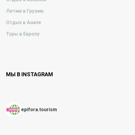
Летим в Грузию
Отдых в Анапе
Туры в Европу
МЫ В INSTAGRAM
epifora.tourism