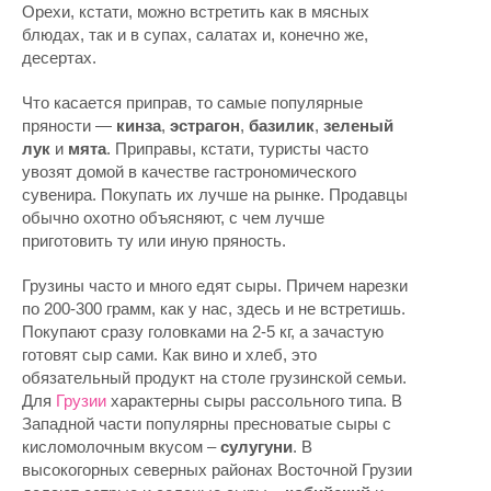
Орехи, кстати, можно встретить как в мясных
блюдах, так и в супах, салатах и, конечно же,
десертах.
Что касается приправ, то самые популярные
пряности —
кинза
,
эстрагон
,
базилик
,
зеленый
лук
и
мята
. Приправы, кстати, туристы часто
увозят домой в качестве гастрономического
сувенира. Покупать их лучше на рынке. Продавцы
обычно охотно объясняют, с чем лучше
приготовить ту или иную пряность.
Грузины часто и много едят сыры. Причем нарезки
по 200-300 грамм, как у нас, здесь и не встретишь.
Покупают сразу головками на 2-5 кг, а зачастую
готовят сыр сами. Как вино и хлеб, это
обязательный продукт на столе грузинской семьи.
Для
Грузии
характерны сыры рассольного типа. В
Западной части популярны пресноватые сыры с
кисломолочным вкусом –
сулугуни
. В
высокогорных северных районах Восточной Грузии